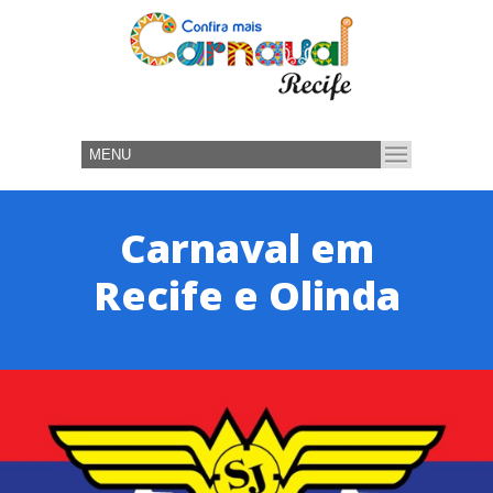
Carnaval em
Recife e Olinda