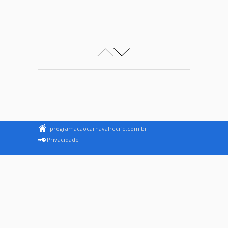
programacaocarnavalrecife.com.br
Privacidade