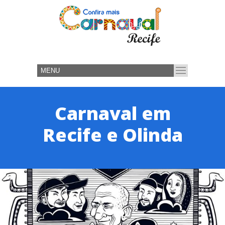
Carnaval em
Recife e Olinda