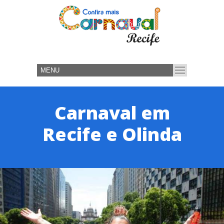
Carnaval em
Recife e Olinda