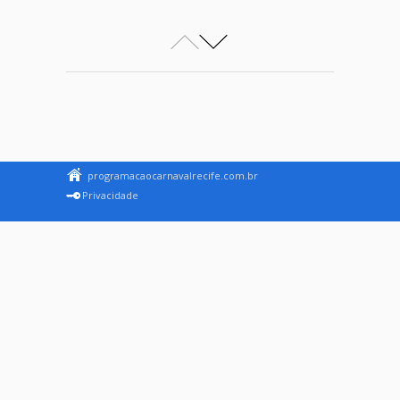
programacaocarnavalrecife.com.br
Privacidade