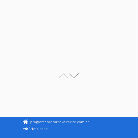
programacaocarnavalrecife.com.br
Privacidade