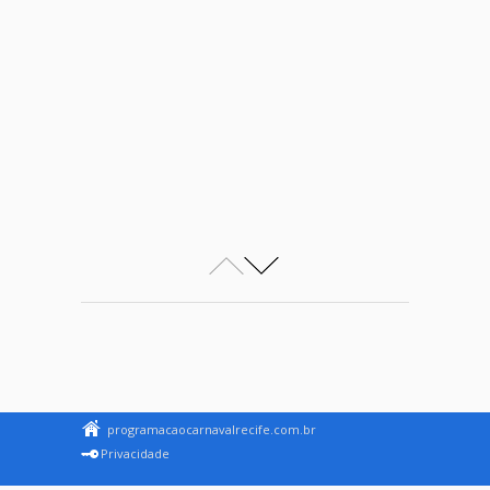
programacaocarnavalrecife.com.br
Privacidade