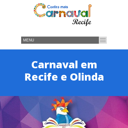
Carnaval em
Recife e Olinda