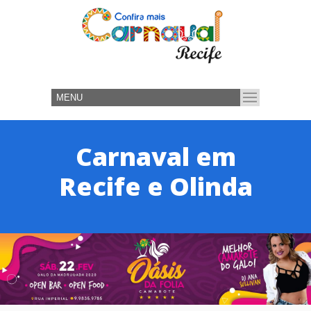
Carnaval em
Recife e Olinda