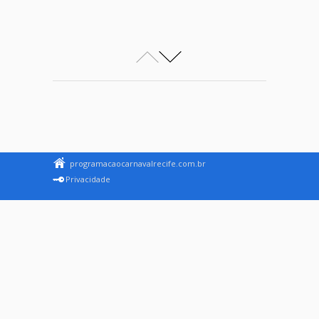
programacaocarnavalrecife.com.br
Privacidade