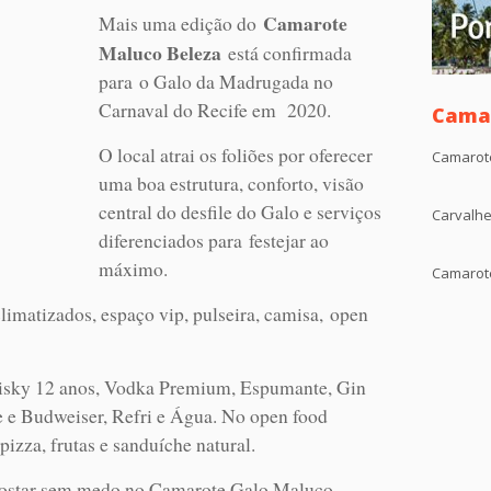
Camarote
Mais uma edição do
Maluco Beleza
está confirmada
para o Galo da Madrugada no
Carnaval do Recife em 2020.
Camar
O local atrai os foliões por oferecer
Camarot
uma boa estrutura, conforto, visão
central do desfile do Galo e serviços
Carvalhe
diferenciados para festejar ao
máximo.
Camarote
imatizados, espaço vip, pulseira, camisa, open
isky 12 anos, Vodka Premium, Espumante, Gin
 e Budweiser, Refri e Água. No open food
 pizza, frutas e sanduíche natural.
postar sem medo no Camarote Galo Maluco,