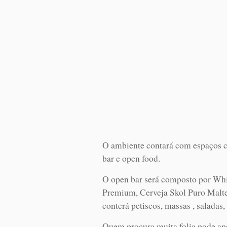
O ambiente contará com espaços cl
bar e open food.
O open bar será composto por Wh
Premium, Cerveja Skol Puro Malte
conterá petiscos, massas , saladas,
Quem procura muita folia pode a