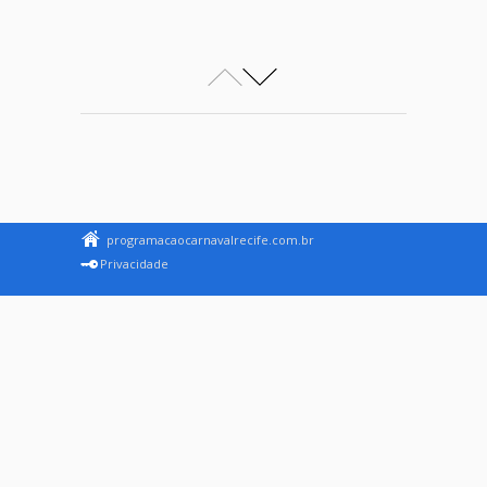
programacaocarnavalrecife.com.br
Privacidade