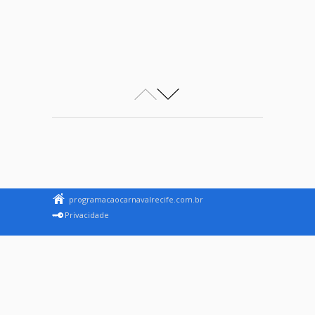
programacaocarnavalrecife.com.br
Privacidade