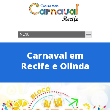
Carnaval em
Recife e Olinda